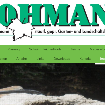
Planung
Schwimmteiche/Pools
Teiche
Mauerarbe
eiten
Anfahrt
Links
Downloads
Kontakt
Im