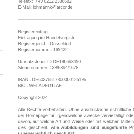
Telefax: +49 0212 2336682
E-Mail:
lohmannk@arcor.de
Registereintrag
Eintragung im Handelsregister
Registergericht: Düsseldorf
Registernummer: 169422
Umsatzsteuer-ID DE190693490
Steuernummer: 139/5894/1678
IBAN : DE60375517800000125195
BIC : WELADED1LAF
Copyright 2024
Alle Rechte vorbehalten. Ohne ausdrückliche schriftliche
der Homepage für irgendwelche Zwecke vervielfältigt ode
davon, auf welche Art und Weise oder mit welchen Mitteln
dies geschieht.
Alle Abbildungen sind ausgeführte P
urheberrechtlich geschützt.