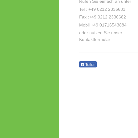
Rufen Sie einfach an unter
Tel :
+49 0212 2336681
Fax :
+49 0212 2336682
Mobil +49 01716543884
oder nutzen Sie unser
Kontaktformular.
Teilen